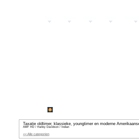
Home
Over Mij
Taxaties
Contact
Taxatie F
Taxatie Foto's
Taxatie oldtimer, klassieke, youngtimer en moderne Amerikaans
AMF HD / Harley Davidson / Indian
<< Alle categorien