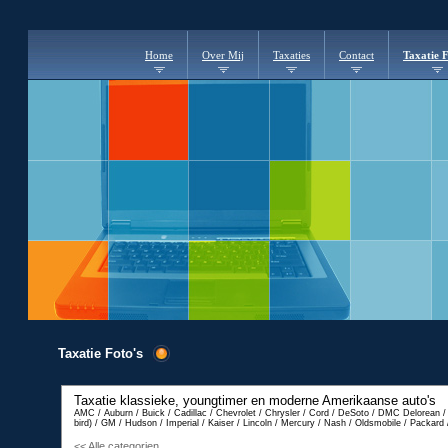
Home
Over Mij
Taxaties
Contact
Taxatie F
Taxatie Foto's
Taxatie klassieke, youngtimer en moderne
Amerikaanse auto's
AMC / Auburn / Buick / Cadillac / Chevrolet / Chrysler / Cord / DeSoto / DMC Delorean /
bird) / GM / Hudson / Imperial / Kaiser / Lincoln / Mercury / Nash / Oldsmobile / Packard
<< Alle categorien