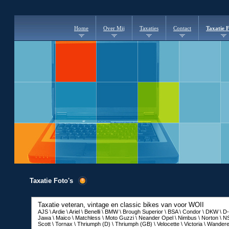
Home
Over Mij
Taxaties
Contact
Taxatie F
Taxatie Foto's
Taxatie veteran, vintage en classic bikes van voor WOII
AJS \ Ardie \ Ariel \ Benelli \ BMW \ Brough Superior \ BSA \ Condor \ DKW \ D-
Jawa \ Maico \ Matchless \ Moto Guzzi \ Neander Opel \ Nimbus \ Norton \ NS
Scott \ Tornax \ Thriumph (D) \ Thriumph (GB) \ Velocette \ Victoria \ Wander