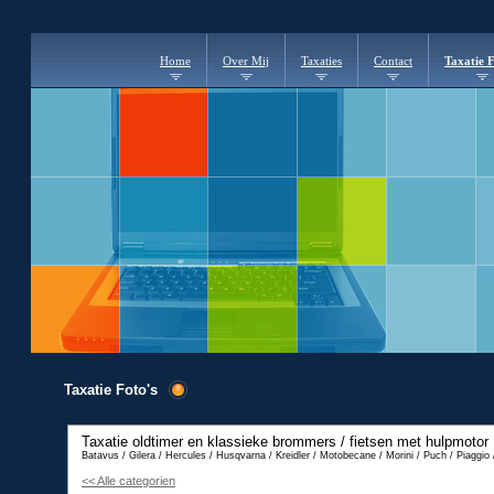
Home
Over Mij
Taxaties
Contact
Taxatie F
Taxatie Foto's
Taxatie oldtimer en klassieke brommers / fietsen met hulpmotor
Batavus / Gilera / Hercules / Husqvarna / Kreidler / Motobecane / Morini / Puch / Piaggi
<< Alle categorien