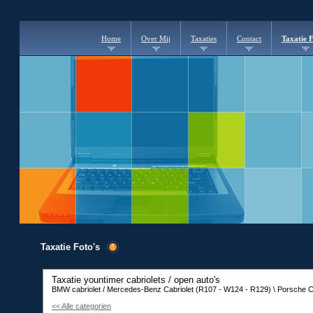
Home
Over Mij
Taxaties
Contact
Taxatie F
Taxatie Foto's
Taxatie yountimer cabriolets / open auto's
BMW cabriolet / Mercedes-Benz Cabriolet (R107 - W124 - R129) \ Porsche Cab
<< Alle categorien