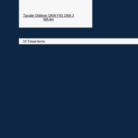
Taxatie Oldtimer DKW F93 1956 3
MA.jpg
18 Totaal items