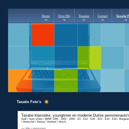
Home
Over Mij
Taxaties
Contact
Taxatie F
Taxatie Foto's
Taxatie klassieke, youngtimer en moderne
Duitse personenauto'
Audi / Auto Union / BMW 1500 - 1602 - 2002 - E3 - E12 - E30 - E23 - E24 - E28 / Borgwa
/ Henschel / Hansa / Heinkel / Horch.
T
<< Alle categorien