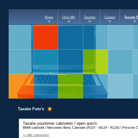
Home
Over Mij
Taxaties
Contact
Taxatie F
Taxatie Foto's
Taxatie yountimer cabriolets / open auto's
BMW cabriolet / Mercedes-Benz Cabriolet (R107 - W124 - R129) \ Porsche Cab
<< Alle categorien