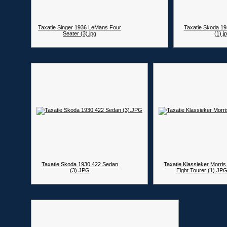
Taxatie Singer 1936 LeMans Four
Taxatie Skoda 1
Seater (3).jpg
(1).j
Taxatie Skoda 1930 422 Sedan
Taxatie Klassieker Morris
(3).JPG
Eight Tourer (1).JP