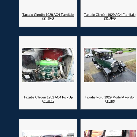
Taxatie Citroën 1929 AC4 Familiale
Taxatie Citroën 1929 AC4 Familiale
(2).JPG
(3).JPG
Taxatie Citroën 1932 AC4 PickUp
Taxatie Ford 1929 Model A Fordor
(3).JPG
(1).jpg