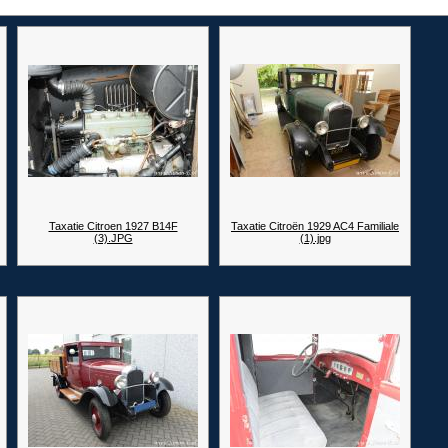
Taxatie Citroen 1927 B14F
Taxatie Citroën 1929 AC4 Familiale
(3).JPG
(1).jpg