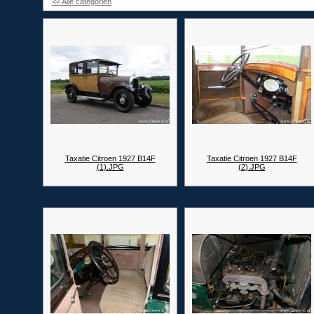
<< Alle categorien
Taxatie Citroen 1927 B14F
Taxatie Citroen 1927 B14F
(1).JPG
(2).JPG