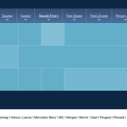
Taxaties
Contact
Taxatie Foto's
Foto Sessies
Foto's Events
Privacy
 Hanomag \ Hansa \ Lancia \ Mercedes-Benz \ MG \ Morgan \ Morris \ Opel \ Peugeot \ Renault \ R