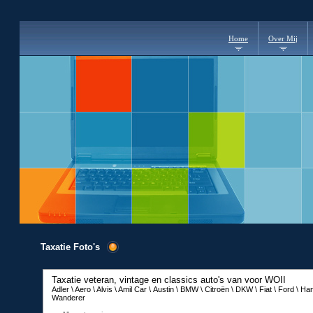
Home
Over Mij
Taxatie Foto's
Taxatie veteran, vintage en classics auto's van voor WOII
Adler \ Aero \ Alvis \ Amil Car \ Austin \ BMW \ Citroën \ DKW \ Fiat \ Ford \
Wanderer