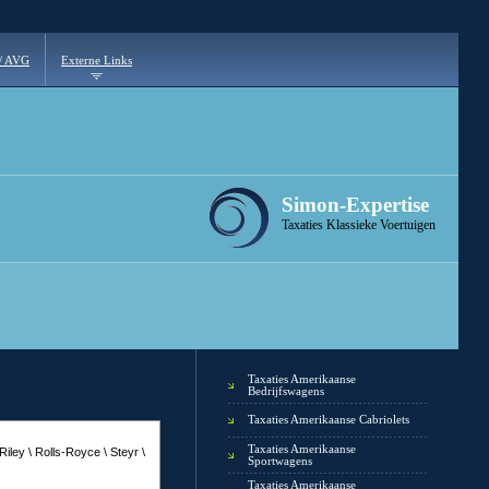
 / AVG
Externe Links
Simon-Expertise
Taxaties Klassieke Voertuigen
Taxaties Amerikaanse
Bedrijfswagens
Taxaties Amerikaanse Cabriolets
Taxaties Amerikaanse
iley \ Rolls-Royce \ Steyr \
Sportwagens
Taxaties Amerikaanse