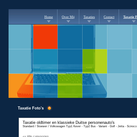
Home
Over Mij
Taxaties
Contact
Taxatie F
Taxatie Foto's
Taxatie oldtimer en klassieke Duitse personenauto's
Standard / Stoewer / Volkswagen Typ1 Kever - Typ2 Bus - Variant - Golf - Jetta - Scirocc
<< Alle categorien