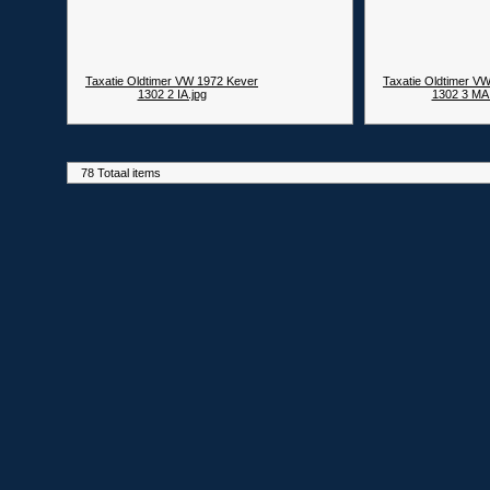
Taxatie Oldtimer VW 1972 Kever
Taxatie Oldtimer V
1302 2 IA.jpg
1302 3 MA.
78 Totaal items