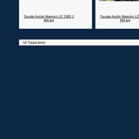
Taxatie Austin Maestro LE 1985 2
Taxatie Austin Maestro L
MA.jpg
MA.jpg
18 Totaal items