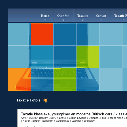
Home
Over Mij
Taxaties
Contact
Taxatie F
Taxatie Foto's
Taxatie klassieke, youngtimer en moderne
Britisch cars / klass
Alvis \ Austin \ Bentley \ BMC \ Bristol \ British-Leyland \ Daimler \ Ford \ Frazer-Nash \ 
\ Rover \ Singer \ Sunbeam \ Vandenplas \ Vauxhall \ Wolseley