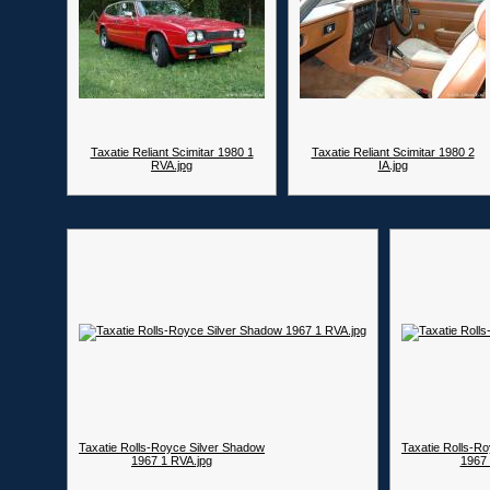
Taxatie Reliant Scimitar 1980 1
Taxatie Reliant Scimitar 1980 2
RVA.jpg
IA.jpg
Taxatie Rolls-Royce Silver Shadow
Taxatie Rolls-R
1967 1 RVA.jpg
1967 