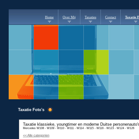
Home
Over Mij
Taxaties
Contact
Taxatie F
Taxatie Foto's
Taxatie klassieke, youngtimer en moderne
Duitse personenauto'
Mercedes W108 - W109 - W110 - W111 - W114 - W115 - W116 - W123 - W124 - W126
<< Alle categorien