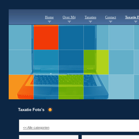
Home
Over Mij
Taxaties
Contact
Taxatie F
Taxatie Foto's
<< Alle categorien