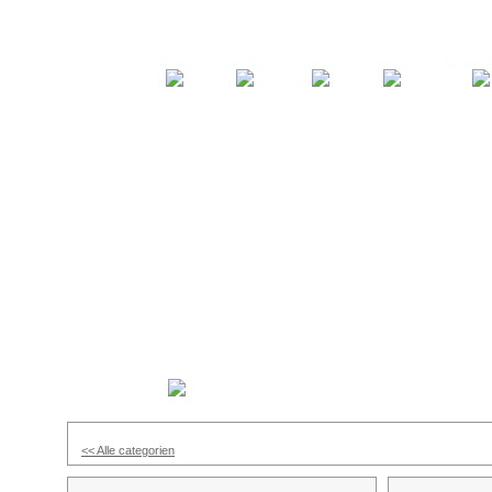
Home
Over Mij
Taxaties
Contact
Taxatie F
Taxatie Foto's
<< Alle categorien