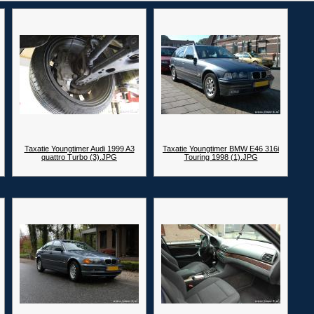
Taxatie Youngtimer Audi 1999 A3
Taxatie Youngtimer BMW E46 316i
quattro Turbo (3).JPG
Touring 1998 (1).JPG