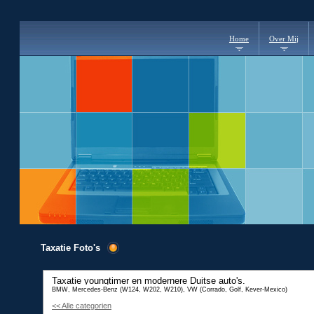
Home
Over Mij
Taxatie Foto's
Taxatie youngtimer en modernere Duitse auto's.
BMW, Mercedes-Benz (W124, W202, W210), VW (Corrado, Golf, Kever-Mexico)
<< Alle categorien