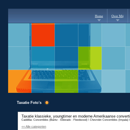
Home
Over Mij
Taxatie Foto's
Taxatie klassieke, youngtimer en moderne
Amerikaanse convertib
Caddillac Convertibles (Biaritz - Eldorado - Fleedwood) \ Chevrolet Convertibles (Impala)
<< Alle categorien