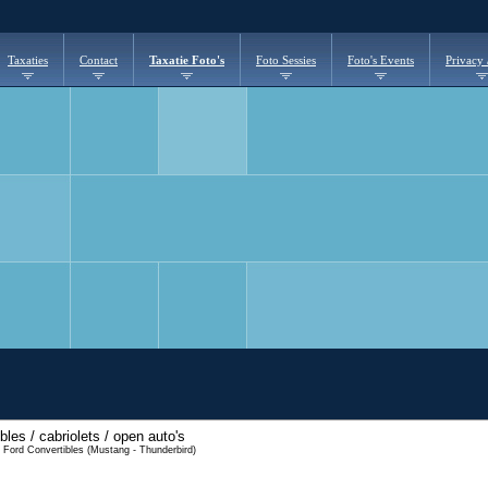
Taxaties
Contact
Taxatie Foto's
Foto Sessies
Foto's Events
Privacy
les / cabriolets / open auto's
 \ Ford Convertibles (Mustang - Thunderbird)