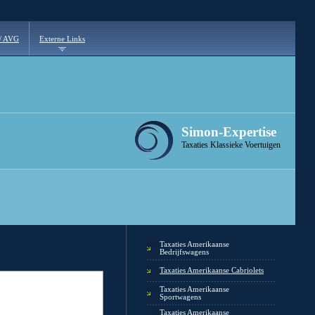
 / AVG
Externe Links
Simon-Expertise
Taxaties Klassieke Voertuigen
Taxaties Amerikaanse
Bedrijfswagens
Taxaties Amerikaanse Cabriolets
Taxaties Amerikaanse
Sportwagens
Taxaties Amerikaanse