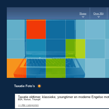
Home
Over Mij
Taxatie Foto's
Taxatie oldtimer, klassieke, youngtimer en moderne Engelse mo
BSA, Norton, Triumph
<< Alle categorien