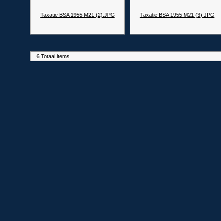
Taxatie BSA 1955 M21 (2).JPG
Taxatie BSA 1955 M21 (3).JPG
6 Totaal items