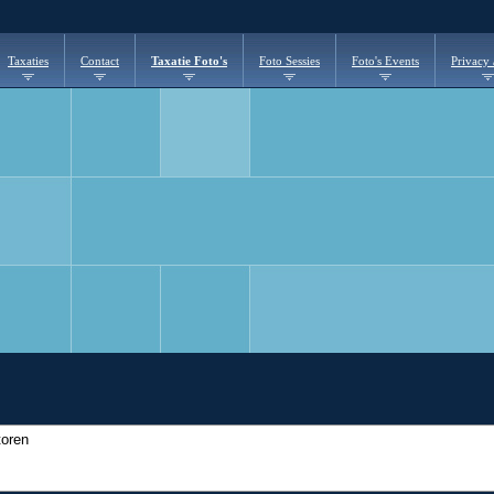
Taxaties
Contact
Taxatie Foto's
Foto Sessies
Foto's Events
Privacy
toren