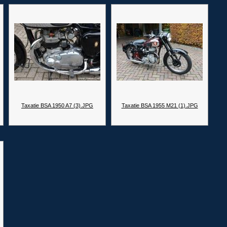
Taxatie BSA 1950 A7 (3).JPG
Taxatie BSA 1955 M21 (1).JPG