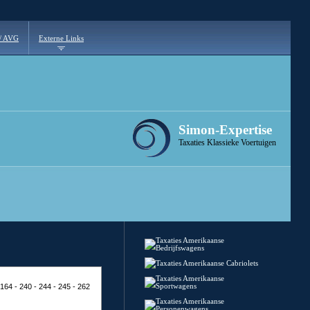
 / AVG
Externe Links
Simon-Expertise
Taxaties Klassieke Voertuigen
Taxaties Amerikaanse
Bedrijfswagens
Taxaties Amerikaanse Cabriolets
Taxaties Amerikaanse
164 - 240 - 244 - 245 - 262
Sportwagens
Taxaties Amerikaanse
Personenwagens