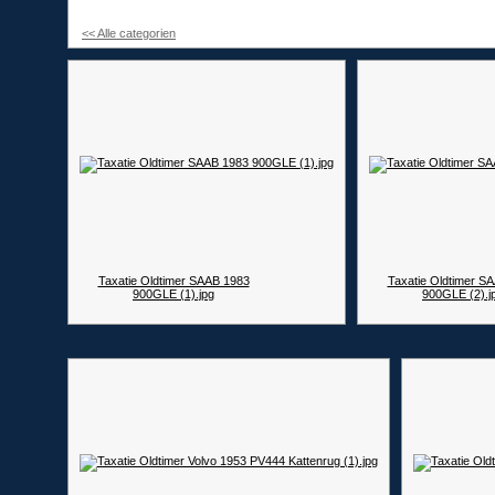
<< Alle categorien
Taxatie Oldtimer SAAB 1983
Taxatie Oldtimer S
900GLE (1).jpg
900GLE (2).j