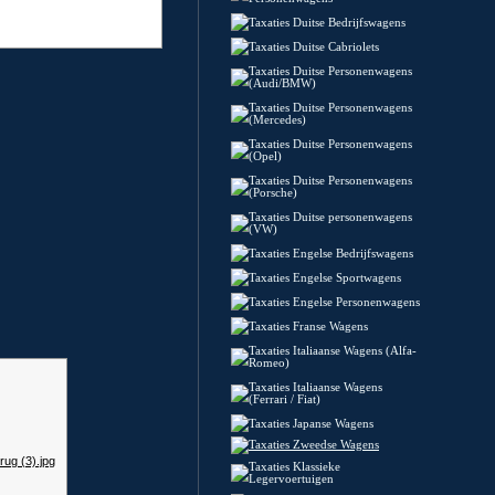
Taxaties Duitse Bedrijfswagens
Taxaties Duitse Cabriolets
Taxaties Duitse Personenwagens
(Audi/BMW)
Taxaties Duitse Personenwagens
(Mercedes)
Taxaties Duitse Personenwagens
(Opel)
Taxaties Duitse Personenwagens
(Porsche)
Taxaties Duitse personenwagens
(VW)
Taxaties Engelse Bedrijfswagens
Taxaties Engelse Sportwagens
Taxaties Engelse Personenwagens
Taxaties Franse Wagens
Taxaties Italiaanse Wagens (Alfa-
Romeo)
Taxaties Italiaanse Wagens
(Ferrari / Fiat)
Taxaties Japanse Wagens
Taxaties Zweedse Wagens
Taxaties Klassieke
Legervoertuigen