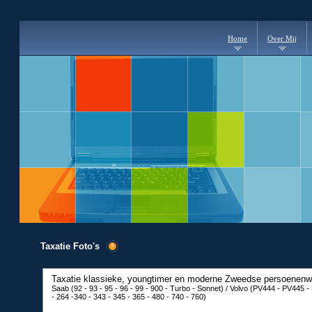
Home
Over Mij
Taxatie Foto's
Taxatie klassieke, youngtimer en moderne
Zweedse persoenen
Saab (92 - 93 - 95 - 96 - 99 - 900 - Turbo - Sonnet) / Volvo (PV444 - PV445 -
- 264 -340 - 343 - 345 - 365 - 480 - 740 - 760)