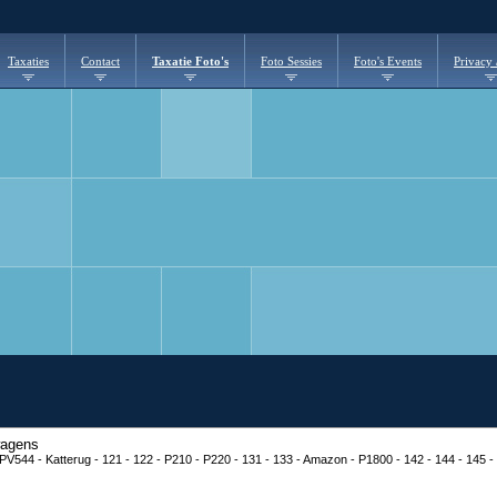
Taxaties
Contact
Taxatie Foto's
Foto Sessies
Foto's Events
Privacy
wagens
 PV544 - Katterug - 121 - 122 - P210 - P220 - 131 - 133 - Amazon - P1800 - 142 - 144 - 145 - 