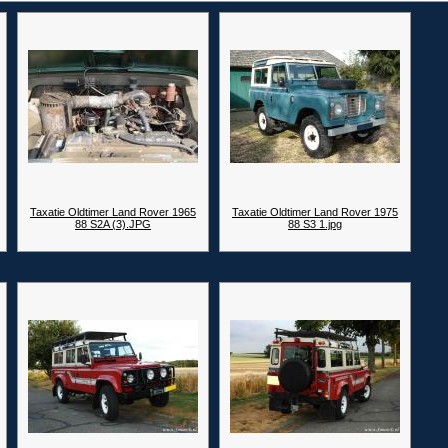
Taxatie Oldtimer Land Rover 1965
Taxatie Oldtimer Land Rover 1975
88 S2A (3).JPG
88 S3 1.jpg