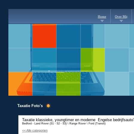
Home
Over Mij
Taxatie Foto's
Taxatie klassieke, youngtimer en moderne
Engelse bedrijfsauto
Bedford - Land Rover (S1 - S2 - S3) \ Range Rover \ Ford (Transit)
<< Alle categorien