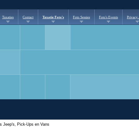
Taxaties
Contact
Taxatie Foto's
Foto Sessies
Foto's Events
Privacy
's Jeep's, Pick-Ups en Vans