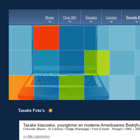
Home
Over Mij
Taxaties
Contact
Taxatie F
Taxatie Foto's
Taxatie klassieke, youngtimer en moderne Amerikaanse Bedrijfs
Chevrolet (Blazer - El Camino) / Dodge (Rampage) / Ford (Courier - Ranger) / GMC / JE
<< Alle categorien