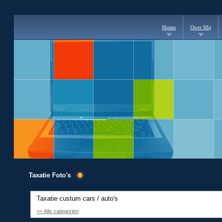
Home
Over Mij
Taxatie Foto's
Taxatie custum cars / auto's
<< Alle categorien