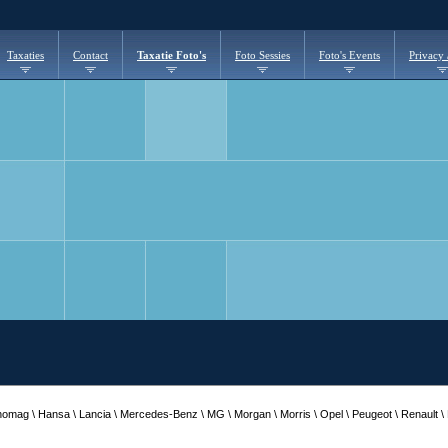
Taxaties
Contact
Taxatie Foto's
Foto Sessies
Foto's Events
Privacy
 Hanomag \ Hansa \ Lancia \ Mercedes-Benz \ MG \ Morgan \ Morris \ Opel \ Peugeot \ Renault \ R