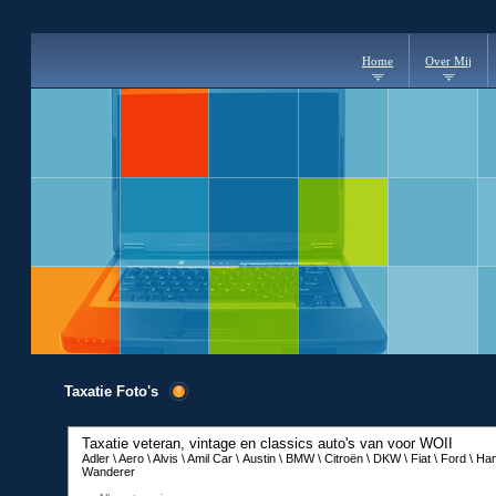
Home
Over Mij
Taxatie Foto's
Taxatie veteran, vintage en classics auto's van voor WOII
Adler \ Aero \ Alvis \ Amil Car \ Austin \ BMW \ Citroën \ DKW \ Fiat \ Ford \
Wanderer