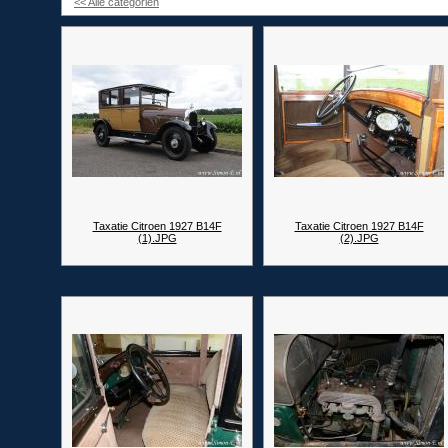
<< Alle categorien
Taxatie Citroen 1927 B14F
Taxatie Citroen 1927 B14F
(1).JPG
(2).JPG