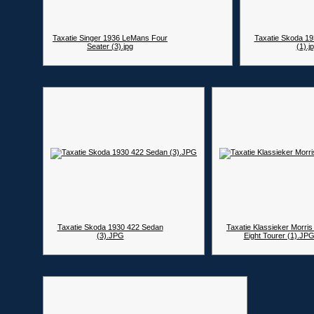
Taxatie Singer 1936 LeMans Four
Taxatie Skoda 1
Seater (3).jpg
(1).j
Taxatie Skoda 1930 422 Sedan
Taxatie Klassieker Morris
(3).JPG
Eight Tourer (1).JP