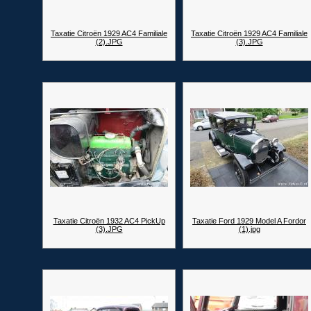
Taxatie Citroën 1929 AC4 Familiale
Taxatie Citroën 1929 AC4 Familiale
(2).JPG
(3).JPG
Taxatie Citroën 1932 AC4 PickUp
Taxatie Ford 1929 Model A Fordor
(3).JPG
(1).jpg