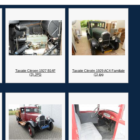
Taxatie Citroen 1927 B14F
Taxatie Citroën 1929 AC4 Familiale
(3).JPG
(1).jpg