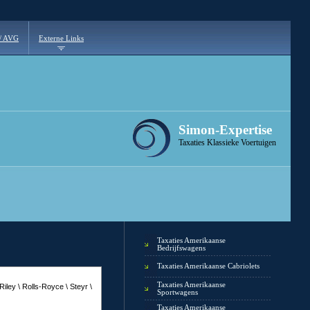
 / AVG
Externe Links
Simon-Expertise
Taxaties Klassieke Voertuigen
Taxaties Amerikaanse
Bedrijfswagens
Taxaties Amerikaanse Cabriolets
Taxaties Amerikaanse
iley \ Rolls-Royce \ Steyr \
Sportwagens
Taxaties Amerikaanse