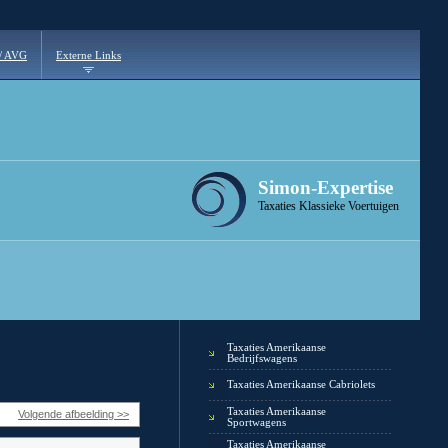
 / AVG
Externe Links
Simon-Expertise
Taxaties Klassieke Voertuigen
Taxaties Amerikaanse
Bedrijfswagens
Taxaties Amerikaanse Cabriolets
Taxaties Amerikaanse
Volgende afbeelding >>
Sportwagens
Taxaties Amerikaanse