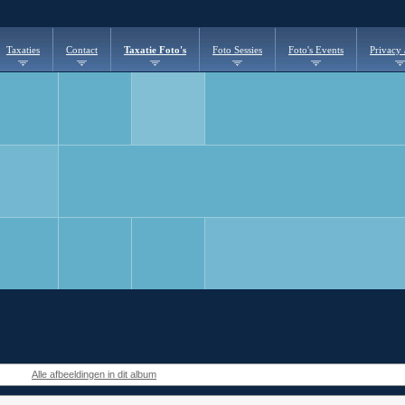
Taxaties
Contact
Taxatie Foto's
Foto Sessies
Foto's Events
Privacy
Alle afbeeldingen in dit album