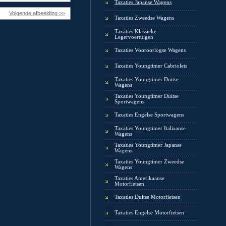
Taxaties Japanse Wagens
Volgende afbeelding >>
Taxaties Zweedse Wagens
Taxaties Klassieke
Legervoertuigen
Taxaties Vooroorlogse Wagens
Taxaties Youngtimer Cabriolets
Taxaties Youngtimer Duitse
Wagens
Taxaties Youngtimer Duitse
Sportwagens
Taxaties Engelse Sportwagens
Taxaties Youngtimer Italiaanse
Wagens
Taxaties Youngtimer Japanse
Wagens
Taxaties Youngtimer Zweedse
Wagens
Taxaties Amerikaanse
Motorfietsen
Taxaties Duitse Motorfietsen
Taxaties Engelse Motorfietsen