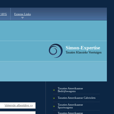
 / AVG
Externe Links
Simon-Expertise
Taxaties Klassieke Voertuigen
Taxaties Amerikaanse
Bedrijfswagens
Taxaties Amerikaanse Cabriolets
Taxaties Amerikaanse
Volgende afbeelding >>
Sportwagens
Taxaties Amerikaanse