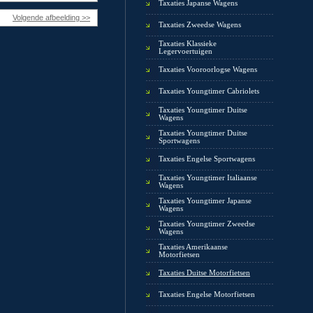
Taxaties Japanse Wagens
Volgende afbeelding >>
Taxaties Zweedse Wagens
Taxaties Klassieke
Legervoertuigen
Taxaties Vooroorlogse Wagens
Taxaties Youngtimer Cabriolets
Taxaties Youngtimer Duitse
Wagens
Taxaties Youngtimer Duitse
Sportwagens
Taxaties Engelse Sportwagens
Taxaties Youngtimer Italiaanse
Wagens
Taxaties Youngtimer Japanse
Wagens
Taxaties Youngtimer Zweedse
Wagens
Taxaties Amerikaanse
Motorfietsen
Taxaties Duitse Motorfietsen
Taxaties Engelse Motorfietsen