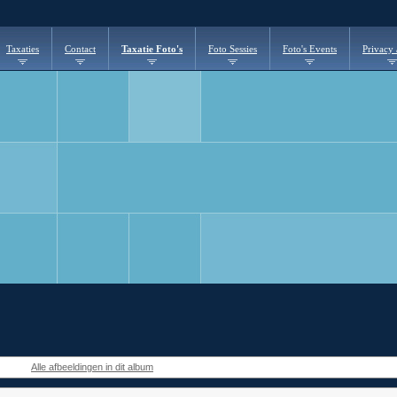
Taxaties
Contact
Taxatie Foto's
Foto Sessies
Foto's Events
Privacy
Alle afbeeldingen in dit album