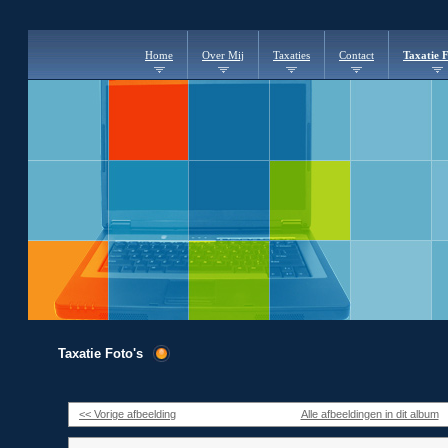
Home
Over Mij
Taxaties
Contact
Taxatie F
Taxatie Foto's
<< Vorige afbeelding
Alle afbeeldingen in dit album