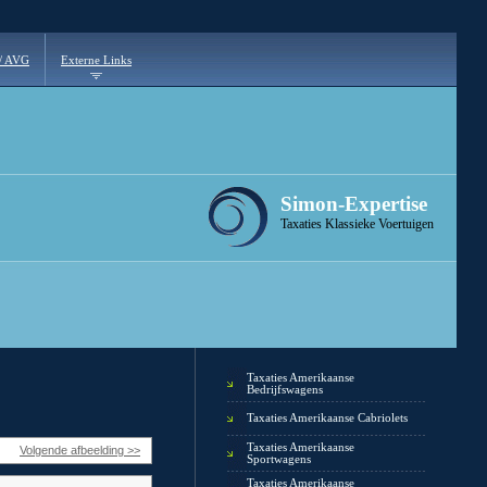
 / AVG
Externe Links
Simon-Expertise
Taxaties Klassieke Voertuigen
Taxaties Amerikaanse
Bedrijfswagens
Taxaties Amerikaanse Cabriolets
Taxaties Amerikaanse
Volgende afbeelding >>
Sportwagens
Taxaties Amerikaanse