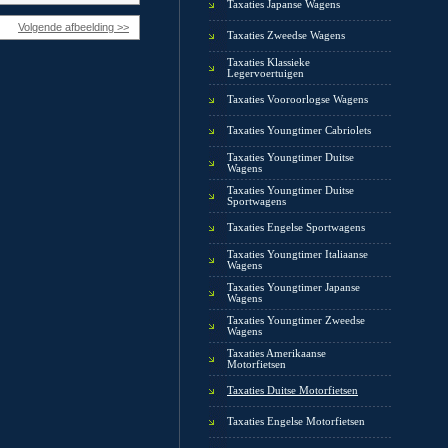
Taxaties Japanse Wagens
Volgende afbeelding >>
Taxaties Zweedse Wagens
Taxaties Klassieke
Legervoertuigen
Taxaties Vooroorlogse Wagens
Taxaties Youngtimer Cabriolets
Taxaties Youngtimer Duitse
Wagens
Taxaties Youngtimer Duitse
Sportwagens
Taxaties Engelse Sportwagens
Taxaties Youngtimer Italiaanse
Wagens
Taxaties Youngtimer Japanse
Wagens
Taxaties Youngtimer Zweedse
Wagens
Taxaties Amerikaanse
Motorfietsen
Taxaties Duitse Motorfietsen
Taxaties Engelse Motorfietsen