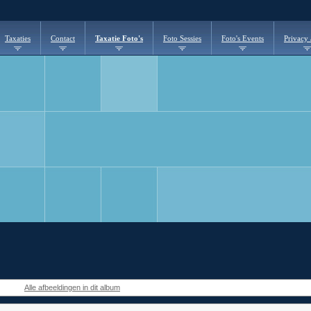
Taxaties
Contact
Taxatie Foto's
Foto Sessies
Foto's Events
Privacy
Alle afbeeldingen in dit album