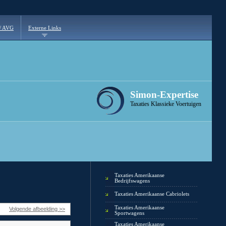
 / AVG
Externe Links
Simon-Expertise
Taxaties Klassieke Voertuigen
Taxaties Amerikaanse
Bedrijfswagens
Taxaties Amerikaanse Cabriolets
Taxaties Amerikaanse
Volgende afbeelding >>
Sportwagens
Taxaties Amerikaanse