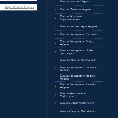
Taxaties Japanse Wagens
Volgende afbeelding >>
Taxaties Zweedse Wagens
Taxaties Klassieke
Legervoertuigen
Taxaties Vooroorlogse Wagens
Taxaties Youngtimer Cabriolets
Taxaties Youngtimer Duitse
Wagens
Taxaties Youngtimer Duitse
Sportwagens
Taxaties Engelse Sportwagens
Taxaties Youngtimer Italiaanse
Wagens
Taxaties Youngtimer Japanse
Wagens
Taxaties Youngtimer Zweedse
Wagens
Taxaties Amerikaanse
Motorfietsen
Taxaties Duitse Motorfietsen
Taxaties Engelse Motorfietsen