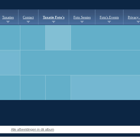
Taxaties
Contact
Taxatie Foto's
Foto Sessies
Foto's Events
Privacy
Alle afbeeldingen in dit album