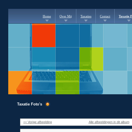
Home
Over Mij
Taxaties
Contact
Taxatie F
Taxatie Foto's
<< Vorige afbeelding
Alle afbeeldingen in dit album