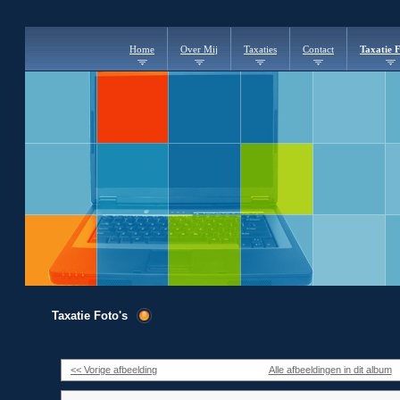
Home
Over Mij
Taxaties
Contact
Taxatie F
Taxatie Foto's
<< Vorige afbeelding
Alle afbeeldingen in dit album