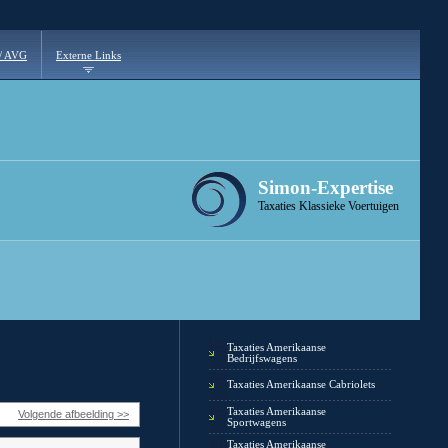
 / AVG
Externe Links
Simon-Expertise
Taxaties Klassieke Voertuigen
Taxaties Amerikaanse
Bedrijfswagens
Taxaties Amerikaanse Cabriolets
Taxaties Amerikaanse
Volgende afbeelding >>
Sportwagens
Taxaties Amerikaanse