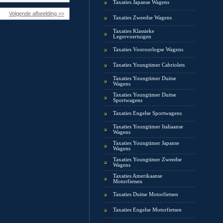
Taxaties Japanse Wagens
Volgende afbeelding >>
Taxaties Zweedse Wagens
Taxaties Klassieke
Legervoertuigen
Taxaties Vooroorlogse Wagens
Taxaties Youngtimer Cabriolets
Taxaties Youngtimer Duitse
Wagens
Taxaties Youngtimer Duitse
Sportwagens
Taxaties Engelse Sportwagens
Taxaties Youngtimer Italiaanse
Wagens
Taxaties Youngtimer Japanse
Wagens
Taxaties Youngtimer Zweedse
Wagens
Taxaties Amerikaanse
Motorfietsen
Taxaties Duitse Motorfietsen
Taxaties Engelse Motorfietsen