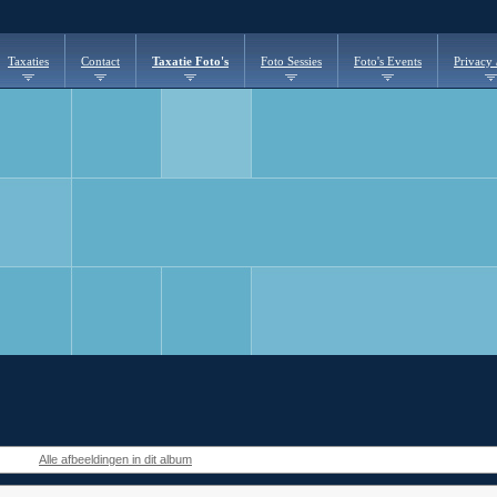
Taxaties
Contact
Taxatie Foto's
Foto Sessies
Foto's Events
Privacy
Alle afbeeldingen in dit album