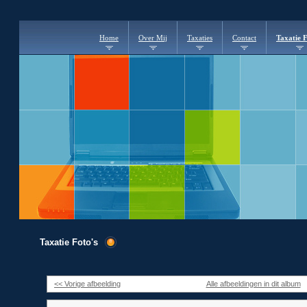
Home
Over Mij
Taxaties
Contact
Taxatie F
Taxatie Foto's
<< Vorige afbeelding
Alle afbeeldingen in dit album