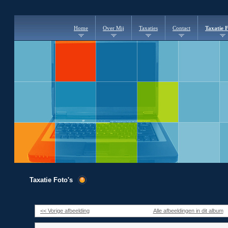
Home
Over Mij
Taxaties
Contact
Taxatie F
Taxatie Foto's
<< Vorige afbeelding
Alle afbeeldingen in dit album