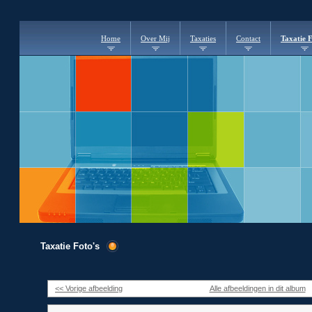
Home
Over Mij
Taxaties
Contact
Taxatie F
Taxatie Foto's
<< Vorige afbeelding
Alle afbeeldingen in dit album