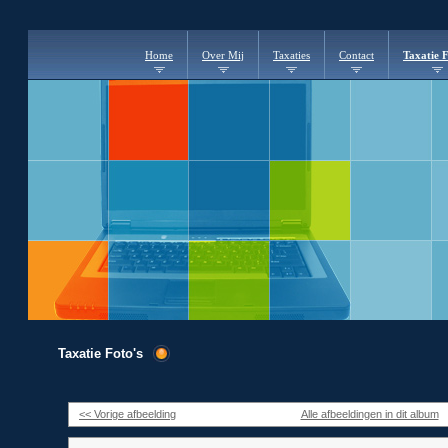
Home
Over Mij
Taxaties
Contact
Taxatie F
Taxatie Foto's
<< Vorige afbeelding
Alle afbeeldingen in dit album