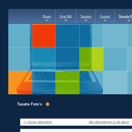
Home
Over Mij
Taxaties
Contact
Taxatie F
Taxatie Foto's
<< Vorige afbeelding
Alle afbeeldingen in dit album